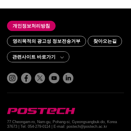
개인정보처리방침
영리목적의 광고성 정보전송거부
찾아오는길
인스타그램
페이스북
트위터(x)
유튜브
링크드인
POSTECH
77 Cheongam-ro, Nam-gu, Pohang-si, Gyeongsangbuk-do, Korea
37673 | Tel: 054-279-0114 | E-mail: postech@postech.ac.kr