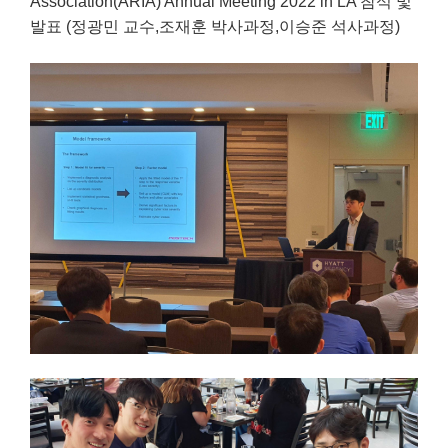
Association(ARIA) Annual Meeting 2022 in LA 참석 및
발표 (정광민 교수,조재훈 박사과정,이승준 석사과정)