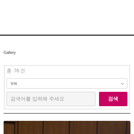
Gallery
총
76
건
검색